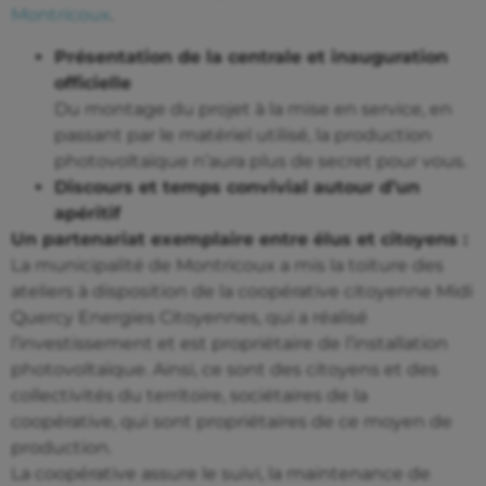
Montricoux
.
Présentation de la centrale et inauguration
officielle
Du montage du projet à la mise en service, en
passant par le matériel utilisé, la production
photovoltaïque n’aura plus de secret pour vous.
Discours et temps convivial autour d’un
apéritif
Un partenariat exemplaire entre élus et citoyens :
La municipalité de Montricoux a mis la toiture des
ateliers à disposition de la coopérative citoyenne Midi
Quercy Energies Citoyennes, qui a réalisé
l’investissement et est propriétaire de l’installation
photovoltaïque. Ainsi, ce sont des citoyens et des
collectivités du territoire, sociétaires de la
coopérative, qui sont propriétaires de ce moyen de
production.
La coopérative assure le suivi, la maintenance de