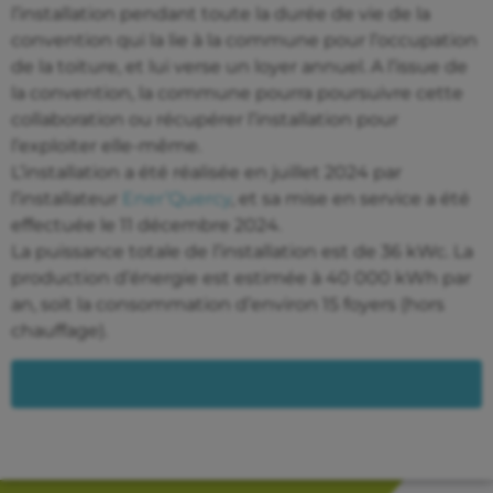
l’installation pendant toute la durée de vie de la
convention qui la lie à la commune pour l’occupation
de la toiture, et lui verse un loyer annuel. A l’issue de
la convention, la commune pourra poursuivre cette
collaboration ou récupérer l’installation pour
l’exploiter elle-même.
L’installation a été réalisée en juillet 2024 par
l’installateur
Ener’Quercy
, et sa mise en service a été
effectuée le 11 décembre 2024.
La puissance totale de l’installation est de 36 kWc. La
production d’énergie est estimée à 40 000 kWh par
an, soit la consommation d’environ 15 foyers (hors
chauffage).
TÉLÉCHARGER LA PLAQUETTE DE PRÉSENTATION DE
L’INSTALLATION