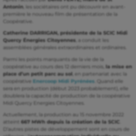
Antonin
, les sociétaires ont pu découvrir en avant-
première le nouveau film de présentation de la
Coopérative.
Catherine DARRIGAN, présidente de la SCIC Midi
Quercy Énergies Citoyennes
, a conduit les
assemblées générales extraordinaires et ordinaires.
Parmi les points marquants de la vie de la
coopérative au cours des 12 derniers mois,
la mise en
place d’un petit parc au sol
, en partenariat avec la
coopérative
Enercoop Midi Pyrénées
. Quand elle
sera en production (début 2023 probablement), elle
doublera la capacité de production de la coopérative
Midi Quercy Energies Citoyennes.
Actuellement, la production au 15 novembre 2022
atteint
667 MWh depuis la création de la SCIC
.
D’autres pistes de développement sont en cours de