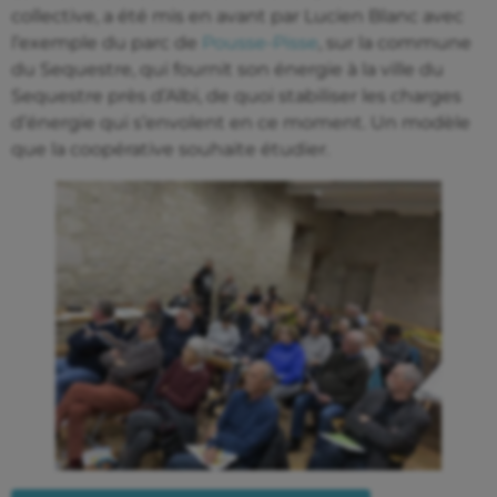
collective, a été mis en avant par Lucien Blanc avec
l’exemple du parc de
Pousse-Pisse
, sur la commune
du Sequestre, qui fournit son énergie à la ville du
Sequestre près d’Albi, de quoi stabiliser les charges
d’énergie qui s’envolent en ce moment. Un modèle
que la coopérative souhaite étudier.