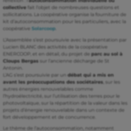
réflexion : l’
autoconsommation individuelle ou
collective
fait l’objet de nombreuses questions et
sollicitations. La coopérative organise la fourniture de
kit d’autoconsommation pour les particuliers, avec la
coopérative
Solarcoop
.
L’Assemblée s’est poursuivie avec la présentation par
Lucien BLANC des activités de la coopérative
ENERCOOP, et en détail, du projet de
parc au sol à
Cloups Bergas
sur l’ancienne décharge de St
Antonin.
L’AG s’est poursuivie par un
débat qui a mis en
avant les préoccupations des sociétaires
, sur les
autres énergies renouvelables comme
l’hydroélectricité, sur l’utilisation des terres pour le
photovoltaïque, sur la répartition de la valeur dans les
projets d’énergie renouvelable dans un contexte de
fort développement et de concurrence.
Le thème de l’autoconsommation, notamment