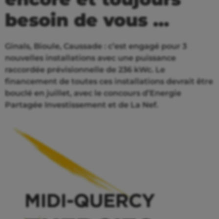
besoin de vous …
Ginals, Bioule, Caussade : c’est engagé pour 3
nouvelles installations avec une puissance
raccordée prévisionnelle de 236 kWc. Le
financement de toutes ces installations devrait être
bouclé en juillet, avec le concours d’Energie
Partagée Investissement et de La Nef.