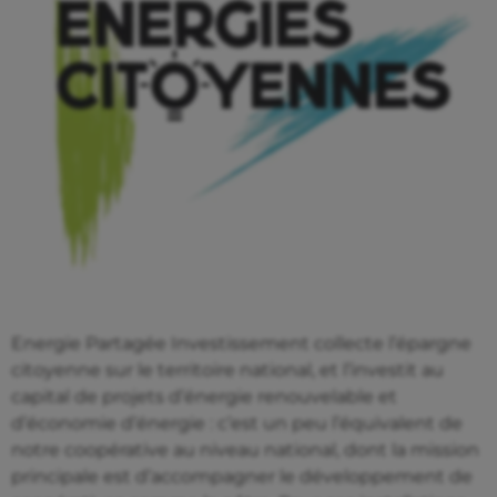
Energie Partagée Investissement collecte l’épargne
citoyenne sur le territoire national, et l’investit au
capital de projets d’énergie renouvelable et
d’économie d’énergie : c’est un peu l’équivalent de
notre coopérative au niveau national, dont la mission
principale est d’accompagner le développement de