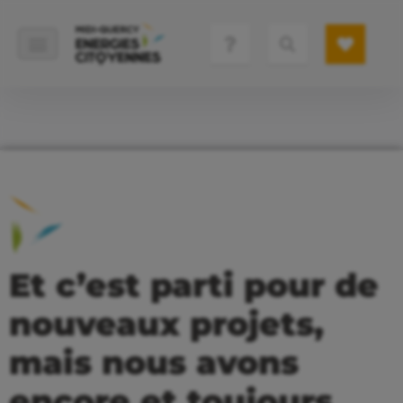
Et c’est parti pour de
nouveaux projets,
mais nous avons
encore et toujours