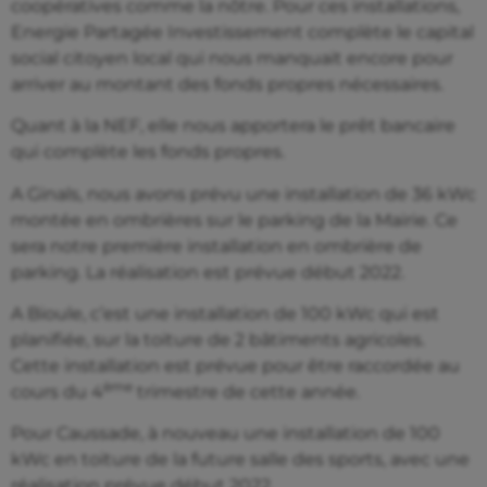
coopératives comme la nôtre. Pour ces installations,
Energie Partagée Investissement complète le capital
social citoyen local qui nous manquait encore pour
arriver au montant des fonds propres nécessaires.
Quant à la NEF, elle nous apportera le prêt bancaire
qui complète les fonds propres.
A Ginals, nous avons prévu une installation de 36 kWc
montée en ombrières sur le parking de la Mairie. Ce
sera notre première installation en ombrière de
parking. La réalisation est prévue début 2022.
A Bioule, c’est une installation de 100 kWc qui est
planifiée, sur la toiture de 2 bâtiments agricoles.
Cette installation est prévue pour être raccordée au
ème
cours du 4
trimestre de cette année.
Pour Caussade, à nouveau une installation de 100
kWc en toiture de la future salle des sports, avec une
réalisation prévue début 2022.