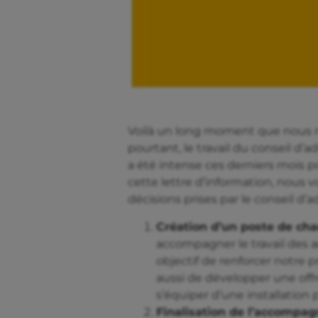
Voilà un long moment que nous n
pourtant, le travail du conseil d’
a été intense ces derniers mois 
cette lettre d’information, nous vo
décisions prises par le conseil d’
Création d’un poste de cha
accompagner le travail des 
objectif de renforcer notre 
aussi de développer une offre
s’équiper d’une installation
Finalisation de l’accomp