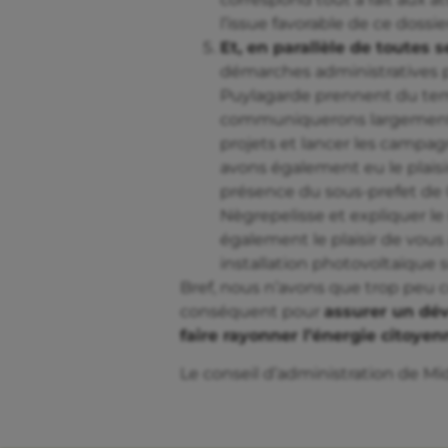
l’issue favorable de ce dossie
Et, en parallèle de toutes 
démarches administratives po
Puylagarde prennent du tem
communiquerons largement d
projets et lancer les campag
avons également eu le plaisir 
présence du sous-prefet de C
Nègrepelisse et expliquer le
également le plaisir de vous 
installation photovoltaïque 
Bref, nous n’avons que trop peu 
conséquent pour
assurer un dév
faire rayonner l’énergie citoyen
Le conseil d’administration de M