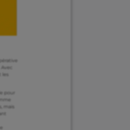
pérative
. Avec
 les
le pour
comme
s, mais
ant
ne