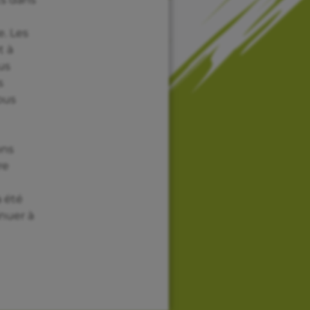
e. Les
t à
us
s
ous
ons
re
a été
inuer à