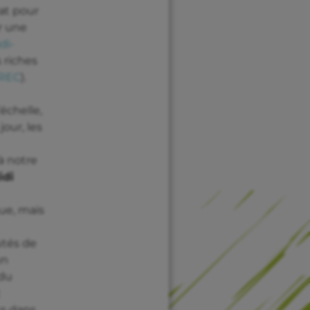
at pour
ur une
di-
s riches
REC
).
échelle,
our, les
à notre
idi
que, mais
tés de
un
 du
t
ts dans