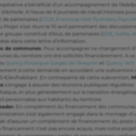
oopérative a bénéficié d’un accompagnement de l’Adefp
d’échelle. A l’issue de 6 journées de travail intenses po
 de partenaires (
ECLR
,
Enercoop Midi-Pyrénées
,
Pays Mi
u Projet s’est réuni le 10 avril permettant des discussion
e groupe constitué d’élus, de partenaires (
SDE
,
Soélia
,
A
se dans cette lettre d’information.
és de communes
. Pour accompagner ce changement d’
du territoire ont été sollicités financièrement. A ce j
es
Quercy Rouergue Gorges de l’Aveyron
et
Quercy Vert
vement à cette demande en accordant une subvention 
35 €/an/habitant. En contrepartie de cette subvention,
M
es
s’engage à assurer des réunions publiques régulières
ltaïque, et plus généralement sur la transition énergéti
l personnalisé aux habitants du territoire.
eader.
En complément du financement des communau
inistration s’est également engagé dans le montage d’
trait d’assurer un complément de financement du poste
e financement n’est pas encore acquis, mais notre proje
 attentes du programme Leader, et nous sommes confian