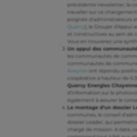
précédente newsletter, la c
travailler sur ce changement 
poignée d’administrateurs et
Quercy
), le Groupe d’Appui a
et constructives au sein de c
Vous en trouverez une synthè
Un appui des communaut
les communautés de communes 
communautés de commun
Aveyron
ont répondu positi
coopérative à hauteur de 0.
Quercy Energies Citoyenn
d’information sur le photovo
également à assurer le consei
Le montage d’un dossier L
communes, le conseil d’adm
dossier Leader, qui permet
chargé de mission. A date, c
correspond tout à fait aux