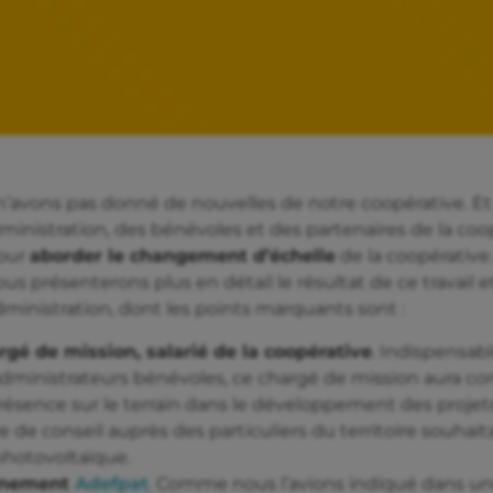
’avons pas donné de nouvelles de notre coopérative. Et
administration, des bénévoles et des partenaires de la coo
pour
aborder le changement d’échelle
de la coopérative
us présenterons plus en détail le résultat de ce travail et
administration, dont les points marquants sont :
rgé de mission, salarié de la coopérative
. Indispensab
administrateurs bénévoles, ce chargé de mission aura 
présence sur le terrain dans le développement des projet
 de conseil auprès des particuliers du territoire souhait
 photovoltaïque.
agnement
Adefpat
. Comme nous l’avions indiqué dans u