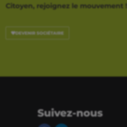
Citoyen, rejoignez le mouvement 
DEVENIR SOCIÉTAIRE
Suivez-nous