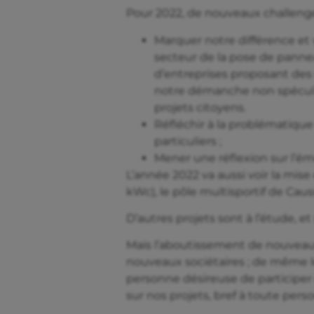
Pour 2022, de nouveaux challenges
Marquer notre différence et 
secteur de la pose de panneau
d’entreprises proposant des 
notre démanche non spéculat
projets citoyens.
Réfléchir à la problématique
particuliers ;
Mener une réflexion sur l’ém
L’année 2022 va aussi voir la mise
kWc), le pôle multisportif de Cau
D’autres projets sont à l’étude, 
Mais l’aboutissement de nouveaux 
nouveaux sociétaires ; de même l
personne désireuse de participe
sur nos projets, bref à toute per