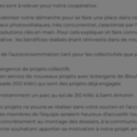
 sont à relever pour notre coopérative :
valoriser notre démarche pour se faire une place dans c
x photovoltaïques, très concurrentiel, caractérisé par l’
solutions clés en main. Pour cela expliquer et faire conn
ive ; les bénéfices réalisés étant réinvestis dans de n
 de l’autoconsommation tant pour les collectivités que p
ergence de projets collectifs.
 en service de nouveaux projets avec la bergerie de Biou
ssade (100 kWc) qui sont des projets déjà engagés.
et notamment un parc au sol de 310 kWc à Saint Antonin.
projets ne pourra se réaliser sans votre soutien et l’acc
es membres de l’équipe seraient heureux d’accueillir to
r concrètement au montage des dossiers, à la communic
sonne souhaitant apporter sa motivation à notre projet a