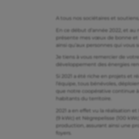
A tous nos sociétaires et soutiens
En ce début d’année 2022, et au 
présente mes vœux de bonne et h
ainsi qu’aux personnes qui vous s
Je tiens à vous remercier de votr
développement des énergies renou
Si 2021 a été riche en projets et 
l’équipe, tous bénévoles, déploien
que notre coopérative continue à
habitants du territoire.
2021 a en effet vu la réalisation e
(9 kWc) et Nègrepelisse (100 kWc
production, assurant ainsi une pr
foyers.