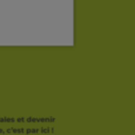
ales et devenir
 c’est par ici !