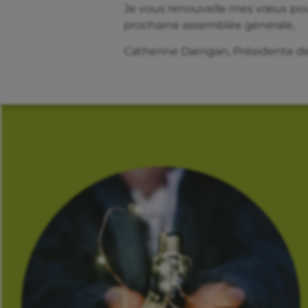
Je vous renouvelle mes vœux pour 
prochaine assemblée générale,
Catherine Darrigan, Présidente d