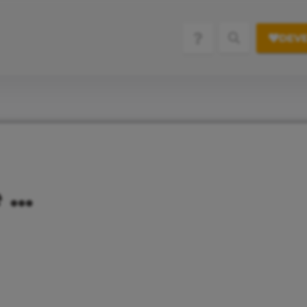
DEVE
e …