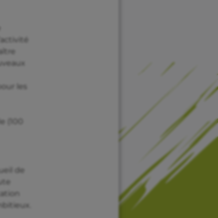
e
activité
aître
ouveaux
our les
le (100
ueil de
ute
ation
mbitieux.