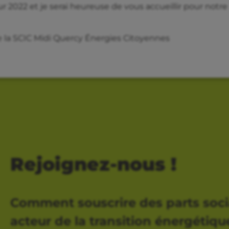
2022 et je serai heureuse de vous accueillir pour notre
e la SCIC Midi Quercy Énergies Citoyennes
Rejoignez-nous !
Comment souscrire des parts soci
acteur de la transition énergétique,