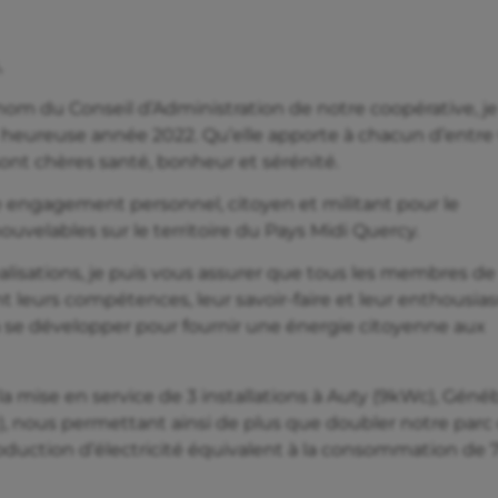
,
nom du Conseil d’Administration de notre coopérative, j
eureuse année 2022. Qu’elle apporte à chacun d’entre
ont chères santé, bonheur et sérénité.
e engagement personnel, citoyen et militant pour le
velables sur le territoire du Pays Midi Quercy.
réalisations, je puis vous assurer que tous les membres de
t leurs compétences, leur savoir-faire et leur enthousia
 se développer pour fournir une énergie citoyenne aux
t la mise en service de 3 installations à Auty (9kWc), Géné
), nous permettant ainsi de plus que doubler notre parc
oduction d’électricité équivalent à la consommation de 