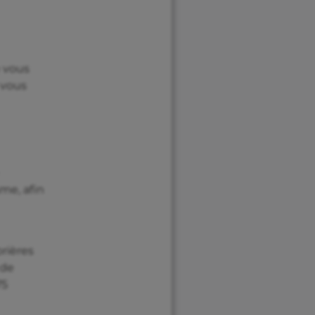
e vous
 vous
sme, afin
brières
 de
75