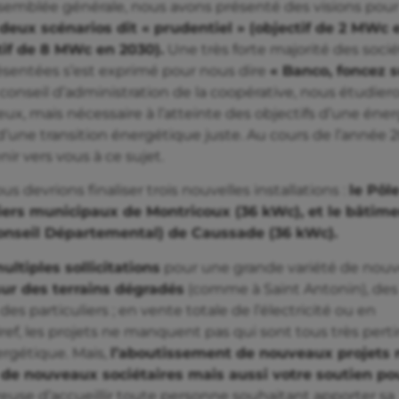
assemblée générale, nous avons présenté des visions pour
deux scénarios dit « prudentiel » (objectif de 2 MWc 
tif de 8 MWc en 2030).
Une très forte majorité des socié
résentées s’est exprimé pour nous dire
« Banco, foncez s
 conseil d’administration de la coopérative, nous étudiero
x, mais nécessaire à l’atteinte des objectifs d’une éner
’une transition énergétique juste. Au cours de l’année 
r vers vous à ce sujet.
s devrions finaliser trois nouvelles installations :
le Pôle
iers municipaux de Montricoux (36 kWc), et le bâtime
onseil Départemental) de Caussade (36 kWc).
ultiples sollicitations
pour une grande variété de nou
sur des terrains dégradés
(comme à Saint Antonin), des
 des particuliers ; en vente totale de l’électricité ou en
Bref, les projets ne manquent pas qui sont tous très pert
ergétique. Mais,
l’aboutissement de nouveaux projets 
il de nouveaux sociétaires mais aussi votre soutien po
reuse d’accueillir toute personne souhaitant apporter sa