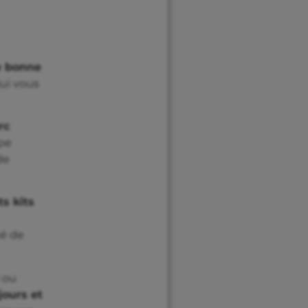
 bonne
qui vous
rc
ipe
de
s kits
hé de
l ou
jours et