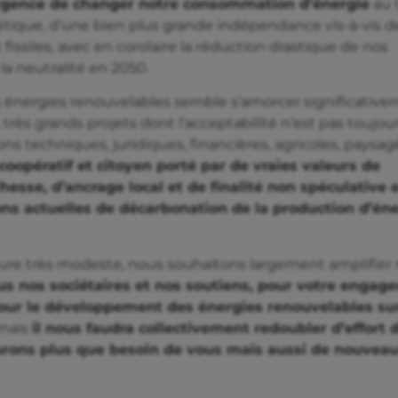
urgence de changer notre consommation d’énergie
au 
tique, d’une bien plus grande indépendance vis-à-vis d
 fissiles, avec en corolaire la réduction drastique de nos
la neutralité en 2050.
 énergies renouvelables semble s’amorcer significative
rès grands projets dont l’acceptabilité n’est pas toujou
ns techniques, juridiques, financières, agricoles, paysag
oopératif et citoyen porté par de vraies valeurs de
hesse, d’ancrage local et de finalité non spéculative 
ns actuelles de décarbonation de la production d’éne
re très modeste, nous souhaitons largement amplifier 
ous nos sociétaires et nos soutiens
, pour votre engag
pour le développement des énergies renouvelables sur
 mais
il nous faudra collectivement redoubler d’effort 
urons plus que besoin de vous mais aussi de nouvea