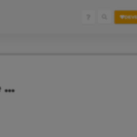
DEVE
e …