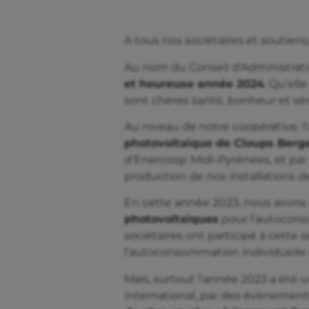
A tous nos sociétaires et soutiens
Au nom du Conseil d’Administrati
et heureuse année 2024
. Qu’ell
sont chères santé, bonheur et sér
Au niveau de notre coopérative, 
photovoltaïque de Cloups Berg
d’Enercoop Midi-Pyrénées, et par
production de nos installations d
En cette année 2023, nous avons
photovoltaïques
pour l’autocons
sociétaires ont participé à cett
l’autoconsommation individuelle 
Mais, surtout l’année 2023 a été 
international, par des évènement