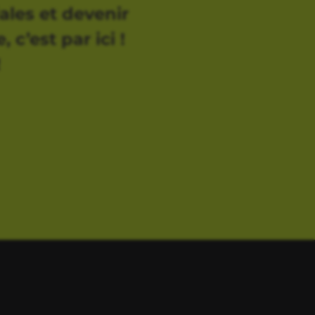
ales et devenir
 c’est par ici !
!