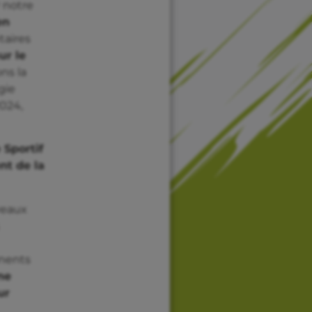
 notre
en
taires
ur le
ns la
gie
2024,
 Sportif
nt de la
veaux
inents
ne
ur