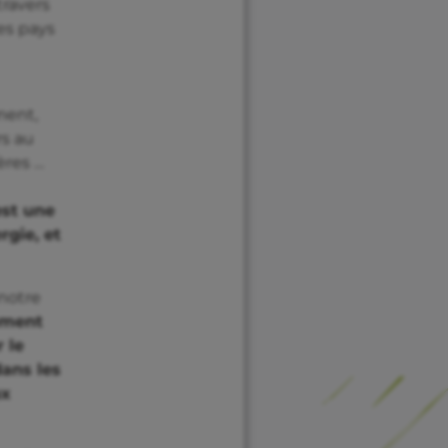
travers
es pays
ment,
rs au
ères …
est une
rgie, et
notre
ement
 le
dans les
ux