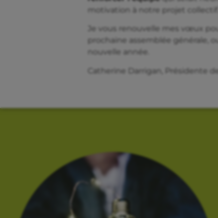
motivation à notre projet collectif
Je vous renouvelle mes vœux pour
prochaine assemblée générale, ou
nouvelle année.
Catherine Darrigan, Présidente d