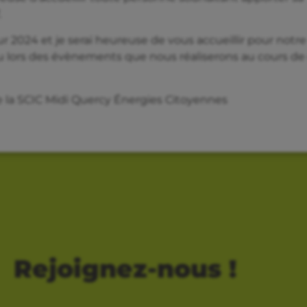
.
 2024 et je serai heureuse de vous accueillir pour notre
 lors des évènements que nous réaliserons au cours de
e la SCIC Midi Quercy Énergies Citoyennes
Rejoignez-nous !