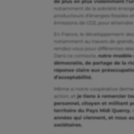
de plus en plus violemment l’
notamment de la sobriété énergé
producteurs d’énergies fossiles et
émissions de CO2, pour atteindre 
En France, le développement des
notamment au travers de grands, t
rendez-vous pour différentes raiso
Dans ce contexte,
notre modèle c
démocratie, de partage de la ric
réponse claire aux préoccupatio
d’acceptabilité.
Même si notre coopérative demeu
action, et
je tiens à remercier t
personnel, citoyen et militant 
territoire du Pays Midi Quercy
,
années qui viennent, et nous a
sociétaires.