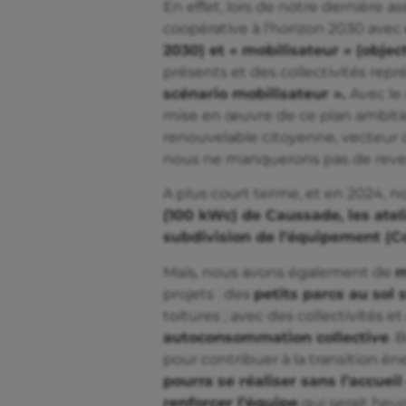
En effet, lors de notre dernière 
coopérative à l’horizon 2030 avec
2030) et « mobilisateur » (objec
présents et des collectivités rep
scénario mobilisateur ».
Avec le
mise en œuvre de ce plan ambitieu
renouvelable citoyenne, vecteur d
nous ne manquerons pas de reveni
A plus court terme, et en 2024, nou
(100 kWc) de Caussade, les atel
subdivision de l’équipement (C
Mais, nous avons également de
m
projets : des
petits parcs au sol 
toitures ; avec des collectivités et
autoconsommation collective
. 
pour contribuer à la transition én
pourra se réaliser sans l’accue
renforcer l’équipe
qui serait heu