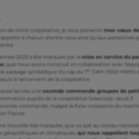
,
on de notre coopérative, je vous présente
mes vœux de
e apporte à chacun d’entre vous ainsi qu’aux personnes 
énité.
l’année 2023 a été marquée par la
mise en service
du
pa
as
, que nous avons construit en collaboration avec l’équ
er
 le passage symbolique du cap du 1
GWh (1000 MWh) 
epuis le lancement de la coopérative.
 aussi lancée une
seconde commande groupée de petit
ommation auprès de la coopérative Solarcoop : seuls 3
e seconde commande, malgré la forte croissance du marc
en France.
une nouvelle fois marquée, que ce soit au niveau nationa
s géopolitiques et climatiques,
qui nous rappellent tou