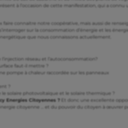
 présent à l’occasion de cette manifestation, qui a connu 
 faire connaitre notre coopérative, mais aussi de rensei
s’interroger sur la consommation d’énergie et les énergi
 énergétique que nous connaissons actuellement.
re l’injection réseau et l’autoconsommation?
rface faut-il mettre ?
une pompe à chaleur raccordée sur les panneaux
ent ?
e le solaire photovoltaïque et le solaire thermique ?
rcy Energies Citoyennes ?
Et donc une excellente oppo
’énergie citoyenne … et du pouvoir du citoyen à œuvrer p