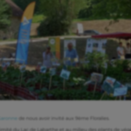
Garonne
de nous avoir invité aux 9ème Floralies.
mité du Lac de Labarthe et au milieu des plants de vég