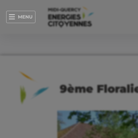
MENU
9ème Florali