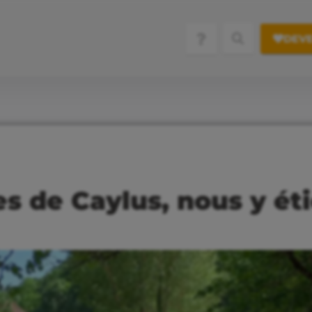
DEVE
es de Caylus, nous y ét