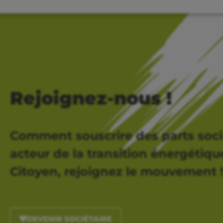
Rejoignez-nous !
Comment souscrire des parts soci
acteur de la transition énergétique,
Citoyen, rejoignez le mouvement 
DEVENIR SOCIÉTAIRE