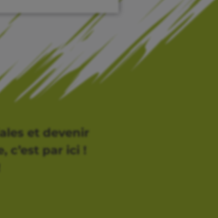
ales et devenir
 c’est par ici !
!