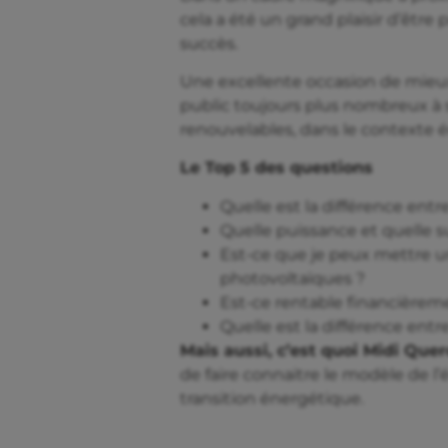
cela a été un grand plaisir d’être
succès.
Une excellente occasion de mieux
public toujours plus nombreux à 
renouvelables, dans le contexte
Le Top 5 des questions
Quelle est la différence ent
Quelle puissance et quelle su
Est-ce que je peux mettre 
photovoltaïques ?
Est-ce rentable financièrem
Quelle est la différence entr
Mais aussi, c’est quoi Midi Que
de faire connaitre le modèle de l
transition énergétique.