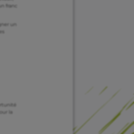
un franc
gner un
es
rtunité
our la